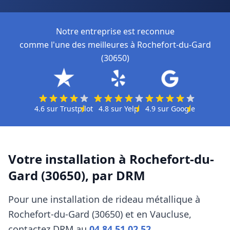
Notre entreprise est reconnue
comme l'une des meilleures à Rochefort-du-Gard
(30650)
4.6
sur
Trustpilot
4.8
sur
Yelp
4.9
sur
Google
Votre installation à
Rochefort-du-
Gard (30650)
, par
DRM
Pour une installation de rideau métallique à
Rochefort-du-Gard (30650)
et en Vaucluse
,
contactez
DRM
au
04 84 51 02 52
.