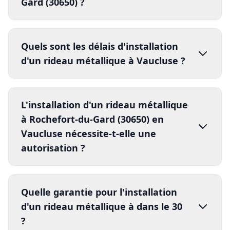
Gard (30650) ?
installateurs
certifié
s Qualibat
visite technique gratuite
prix d'
installation
d'un rideau métallique à
devis détaillé sous 24h
pose
Quels sont les délais d'installation
Avignon
complète en 1 journée
garantie
d'un rideau métallique à Vaucluse ?
dimensions
type de lames
décennale
conformité NF EN 13241-1
matériaux
motorisation
Délai standard
installation
rideau métallique
options sécurité
L'installation d'un rideau métallique
à Avignon
2 à 4 semaines
à Rochefort-du-Gard (30650) en
complexité de pose
Vaucluse nécessite-t-elle une
autorisation ?
Détail par phase :
Visite technique gratuite
Exemple ouverture standard 4m x 2,5m
Devis personnalisé
autorisation dépend de votre situation à
(10m²) :
Validation commande
Quelle garantie pour l'installation
Avignon
Rideau aluminium microperforé
Fabrication
d'un rideau métallique à dans le 30
Motorisation tubulaire radio
Installation
complète
?
Déclaration préalable obligatoire si :
Installation
professionnelle