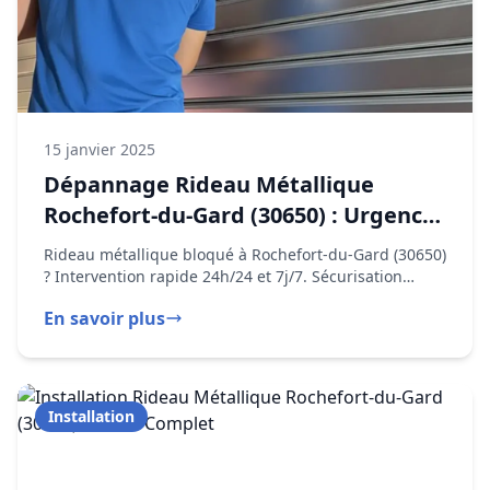
Documentation fournie :
Attestation de conformité NF EN 13241-1
Rapport d'entretien détaillé
Fiche technique complète
Carnet d'entretien
Interventions
en urgence (24/7)
Notice d'utilisation
formation utilisateur
Devis personnalisé
15 janvier 2025
Garantie
décennale incluse
Dépannage Rideau Métallique
Rochefort-du-Gard (30650) : Urgence
24h/24
Rideau métallique bloqué à Rochefort-du-Gard (30650)
? Intervention rapide 24h/24 et 7j/7. Sécurisation
immédiate et réparation en moins d'une heure.
En savoir plus
Installation