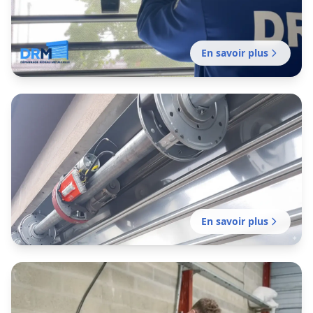
En savoir plus
Entretien rideau métallique
Rochefort-du-Gard
Contrats d’entretien de rideaux métalliques
pensés pour le rythme réel des commerces
d’Avignon et des zones d’activité du Vaucluse.
En savoir plus
Motorisation rideau métallique
Rochefort-du-Gard