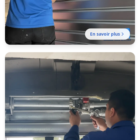
En savoir plus
Dépannage rideau métallique
Rochefort-du-Gard
Dépannage de rideaux métalliques pour
commerces, ateliers et garages d’Avignon
intra‑muros, des remparts aux zones d’activité
périphériques.