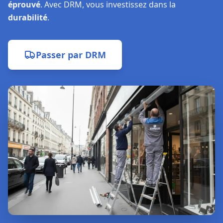
éprouvé
. Avec DRM, vous investissez dans la
durabilité
.
Passer par
DRM