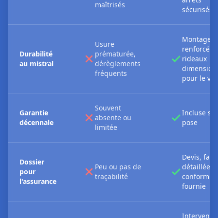
maîtrisés
sécurisés
Montage
Usure
renforcé,
Durabilité
prématurée,
rideaux
au mistral
dérèglements
dimension
fréquents
pour le ve
Souvent
Garantie
Incluse sur
absente ou
décennale
pose
limitée
Devis, fact
Dossier
Peu ou pas de
détaillée,
pour
traçabilité
conformité
l'assurance
fournie
Interventi