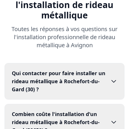
l'installation de rideau
métallique
Toutes les réponses à vos questions sur
l'installation professionnelle de rideau
métallique à Avignon
Qui contacter pour faire installer un
rideau métallique à Rochefort-du-
Gard (30) ?
installation
professionnelle de
Combien coûte l'installation d'un
rideau métallique à Avignon
DRM
rideau métallique à Rochefort-du-
04 84 51 02 52
24h/24 et 7j/7