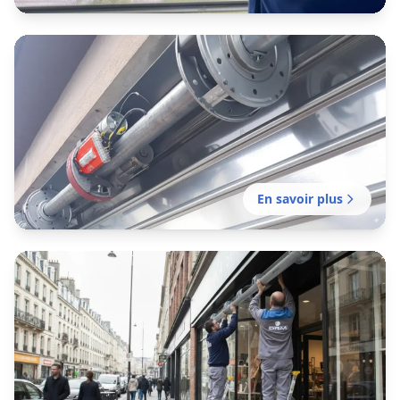
Entretien rideau métallique
Avignon
Contrats d’entretien de rideaux métalliques
pensés pour le rythme réel des commerces
d’Avignon et des zones d’activité du Vaucluse.
En savoir plus
Motorisation rideau métallique
Avignon
Motorisation et remplacement de moteurs de
rideaux métalliques pour les commerces
d’Avignon, des rues commerçantes aux zones
d’activité.