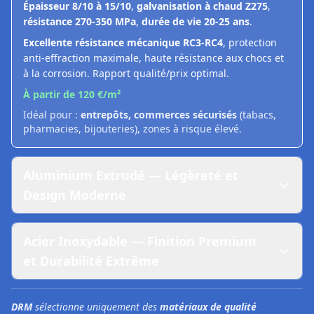
Épaisseur 8/10 à 15/10
,
galvanisation à chaud Z275
,
résistance 270-350 MPa
,
durée de vie 20-25 ans
.
Excellente résistance mécanique RC3-RC4
, protection
anti-effraction maximale, haute résistance aux chocs et
à la corrosion. Rapport qualité/prix optimal.
À partir de 120 €/m²
Idéal pour :
entrepôts, commerces sécurisés
(tabacs,
pharmacies, bijouteries), zones à risque élevé.
Aluminium Extrudé — Légèreté et
Design Moderne
Acier Inoxydable — Finition Premium
et Durabilité Extrême
DRM
sélectionne uniquement des
matériaux de qualité