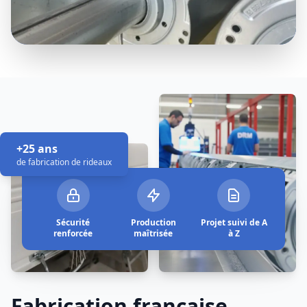
+25 ans
de fabrication de rideaux
Sécurité
Production
Projet suivi de A
renforcée
maîtrisée
à Z
Fabrication française