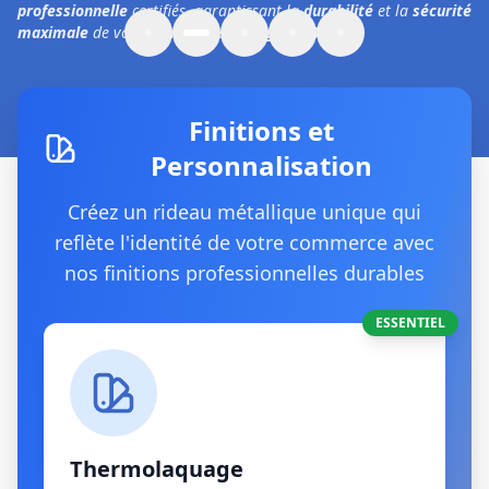
professionnelle
certifiés, garantissant la
durabilité
et la
sécurité
maximale
de vos installations à
Avignon (84000)
.
Finitions et
Personnalisation
Créez un rideau métallique unique qui
reflète l'identité de votre commerce avec
nos finitions professionnelles durables
ESSENTIEL
Thermolaquage