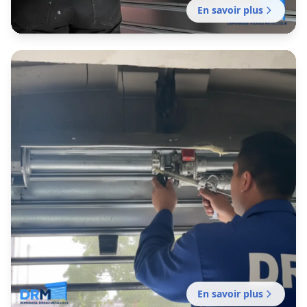
En savoir plus
dépannage
Dépannage rideau métallique
Avignon
Dépannage de rideaux métalliques pour
commerces, ateliers et garages d’Avignon
intra‑muros, des remparts aux zones d’activité
périphériques.
En savoir plus