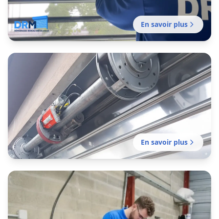
En savoir plus
Entretien rideau métallique
Beaucaire
Contrats d’entretien de rideaux métalliques
pensés pour le rythme réel des commerces
d’Avignon et des zones d’activité du Vaucluse.
En savoir plus
Motorisation rideau métallique
Beaucaire
Motorisation et remplacement de moteurs de