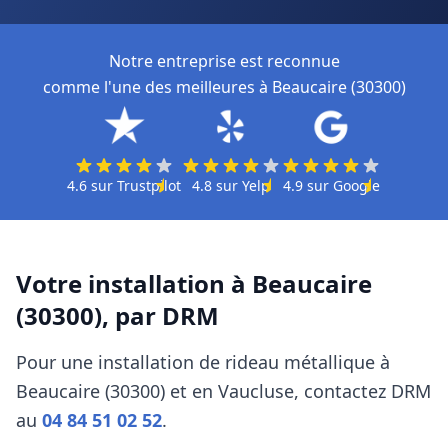
Notre entreprise est reconnue
comme l'une des meilleures à Beaucaire (30300)
4.6
sur
Trustpilot
4.8
sur
Yelp
4.9
sur
Google
Votre installation à
Beaucaire
(30300)
, par
DRM
Pour une installation de rideau métallique à
Beaucaire (30300)
et en Vaucluse
, contactez
DRM
au
04 84 51 02 52
.