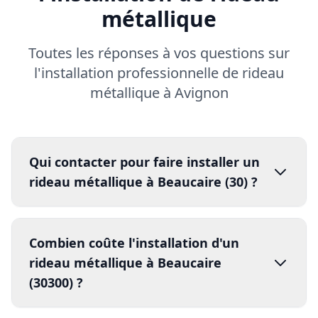
métallique
Toutes les réponses à vos questions sur
l'installation professionnelle de rideau
métallique à Avignon
Qui contacter pour faire installer un
rideau métallique à Beaucaire (30) ?
installation
professionnelle de
Combien coûte l'installation d'un
rideau métallique à Avignon
DRM
rideau métallique à Beaucaire
04 84 51 02 52
24h/24 et 7j/7
(30300) ?
installateurs
certifié
s Qualibat