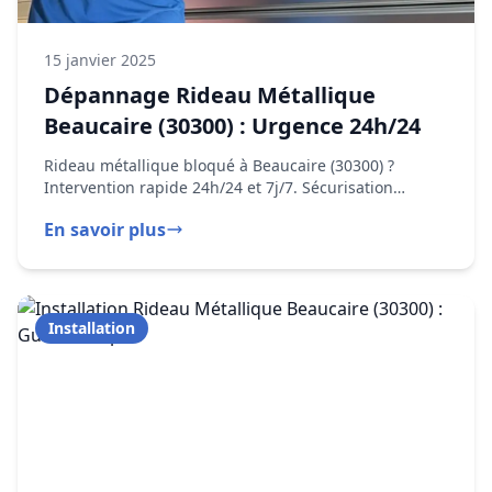
Carnet d'entretien
Interventions
en urgence (24/7)
Notice d'utilisation
formation utilisateur
Devis personnalisé
15 janvier 2025
Garantie
décennale incluse
Dépannage Rideau Métallique
Beaucaire (30300) : Urgence 24h/24
Rideau métallique bloqué à Beaucaire (30300) ?
Intervention rapide 24h/24 et 7j/7. Sécurisation
immédiate et réparation en moins d'une heure.
En savoir plus
Installation