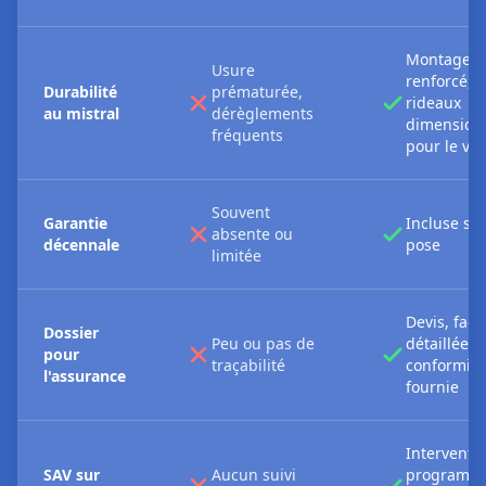
Montage
Usure
renforcé,
Durabilité
prématurée,
rideaux
au mistral
dérèglements
dimension
fréquents
pour le ve
Souvent
Garantie
Incluse sur
absente ou
décennale
pose
limitée
Devis, fact
Dossier
Peu ou pas de
détaillée,
pour
traçabilité
conformité
l'assurance
fournie
Interventi
SAV sur
Aucun suivi
programm