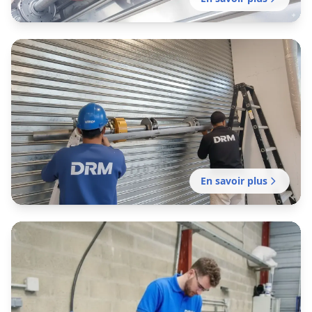
En savoir plus
Installation rideau métallique
Montfavet
Installation de rideaux métalliques adaptés
aux vitrines avignonnaises, des rues
intra‑muros aux zones commerciales du Grand
Avignon.
En savoir plus