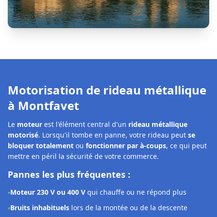
Le
moteur
est l'élément central d'un
rideau métallique
motorisé
. Lorsqu'il tombe en panne, votre rideau peut
se
bloquer totalement
ou
fonctionner par à-coups
, ce qui peut
mettre en péril la sécurité de votre commerce.
Pannes les plus fréquentes :
Moteur 230 V ou 400 V
qui chauffe ou ne répond plus
•
Bruits inhabituels
lors de la montée ou de la descente
•
Boîtier de commande défectueux
ou voyants d'erreur
•
Télécommande ou récepteur radio
qui ne réagit plus
•
Axe désaxé
ou
fins de course déréglés
•
Notre solution à Montfavet :
Les techniciens
DRM Montfavet
interviennent rapidement
pour
diagnostiquer et réparer la motorisation
de votre
rideau métallique. Selon la panne constatée, nous pouvons :