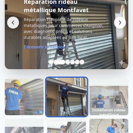
Réparation rideau
métallique Montfavet
Réparation complète de rideaux
métalliques pour commerces d’Avignon,
avec diagnostic précis et solutions
durables adaptées au bâti local.
Découvrir ce service
Installation rideau
métallique
Dépannage rideau
Réparation rideau
Montfavet
métallique
métallique
Montfavet
Montfavet