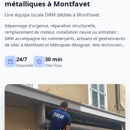
métalliques à Montfavet
Une équipe locale DRM dédiée à Montfavet
Dépannage d'urgence, réparation structurelle,
remplacement de moteur, installation neuve ou entretien :
DRM accompagne les commerçants, artisans et gestionnaires
de sites à Montfavet et Métropole d’Avignon. Nos techniciens
certifiés interviennent avec un stock de pièces important
pour réduire au maximum les immobilisations.
24/7
30 min
Disponible
Chez Vous