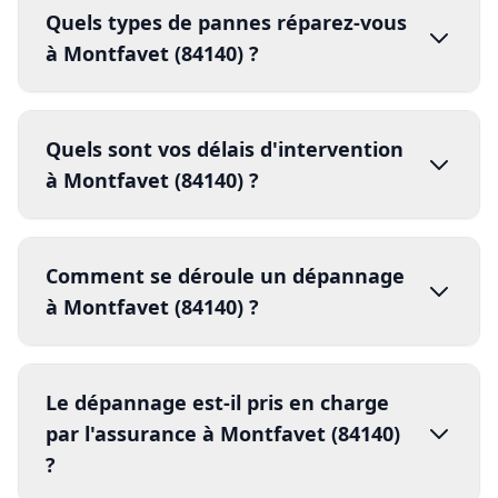
Réponse en moins de 5 minutes
Moteur en panne
Comment se déroule un dépannage
intervention sous 30 minutes
Serrure
forcée
à Montfavet (84140) ?
Axe désaxé
jour même
48h
1.
pièces de
Le dépannage est-il pris en charge
rechange
par l'assurance à Montfavet (84140)
2.
?
3.
réparation
vandalisme
effraction
4.
Proposez-vous des contrats
dégâts climatiques
assurance
d'entretien pour Montfavet (84140)
?
rapport d'intervention
5.
compte rendu détaillé
facture détaillée
contrats d'entretien annuels