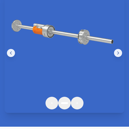
Nos Réalisations
Des interventions de qualité à
Montfavet
et
Provence-Alpes-Côte d’Azur