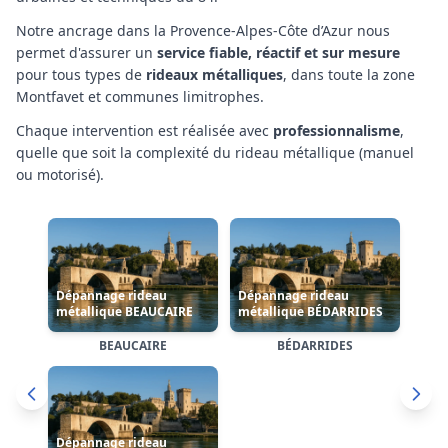
Notre ancrage
dans la Provence-Alpes-Côte d’Azur
nous
permet d'assurer un
service fiable, réactif et sur mesure
pour tous types de
rideaux métalliques
,
dans toute la zone
Montfavet et communes limitrophes
.
Chaque intervention est réalisée avec
professionnalisme
,
quelle que soit la complexité
du rideau métallique (manuel
Dépannage rideau
Dépannage rideau
ou motorisé)
.
métallique CAUMONT-
métallique
SUR-DURANCE
CHÂTEAUNEUF-DU-PAPE
Dépannage rideau
métallique
CAUMONT-SUR-DURANCE
CHÂTEAURENARD
CHÂTEAUNEUF-DU-PAPE
CHÂTEAURENARD
Cliquez sur une carte pour accéder à la page dédiée de
l'arrondissement