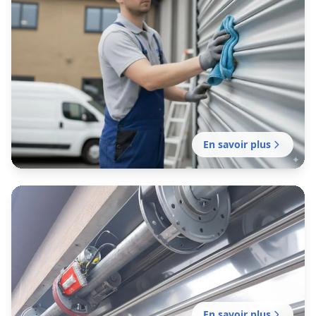
Entretien rideau métallique
Montfavet
Contrats d’entretien de rideaux métalliques
pensés pour le rythme réel des commerces
d’Avignon et des zones d’activité du Vaucluse.
En savoir plus
Motorisation rideau métallique
Montfavet
Motorisation et remplacement de moteurs de
rideaux métalliques pour les commerces
d’Avignon, des rues commerçantes aux zones
d’activité.