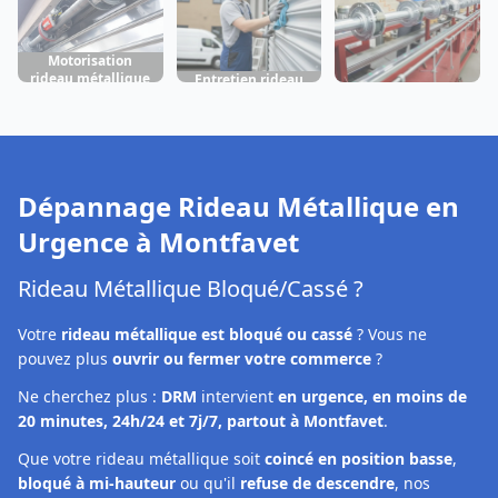
Motorisation
rideau métallique
Entretien rideau
Fabrication rideau
Montfavet
métallique
métallique
Montfavet
Montfavet
Dépannage Rideau Métallique en
Urgence à
Montfavet
Rideau Métallique Bloqué/Cassé ?
Votre
rideau métallique est bloqué ou cassé
? Vous ne
pouvez plus
ouvrir ou fermer votre commerce
?
Ne cherchez plus :
DRM
intervient
en urgence, en moins de
20 minutes, 24h/24 et 7j/7, partout à Montfavet
.
Que votre rideau métallique soit
coincé en position basse
,
bloqué à mi-hauteur
ou qu'il
refuse de descendre
, nos