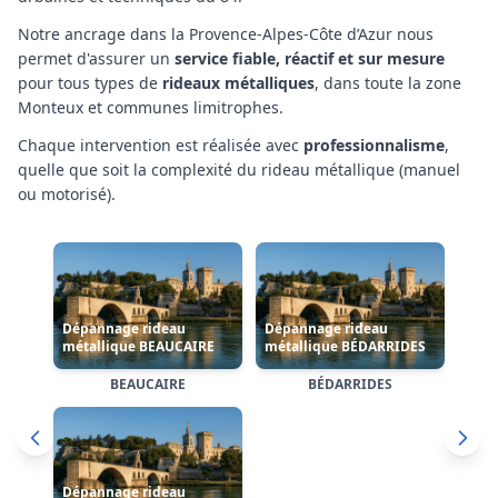
Notre ancrage
dans la Provence-Alpes-Côte d’Azur
nous
permet d'assurer un
service fiable, réactif et sur mesure
pour tous types de
rideaux métalliques
,
dans toute la zone
Monteux et communes limitrophes
.
Chaque intervention est réalisée avec
professionnalisme
,
quelle que soit la complexité
du rideau métallique (manuel
Dépannage rideau
Dépannage rideau
ou motorisé)
.
métallique CAUMONT-
métallique
SUR-DURANCE
CHÂTEAUNEUF-DU-PAPE
Dépannage rideau
métallique
CAUMONT-SUR-DURANCE
CHÂTEAURENARD
CHÂTEAUNEUF-DU-PAPE
CHÂTEAURENARD
Cliquez sur une carte pour accéder à la page dédiée de
l'arrondissement