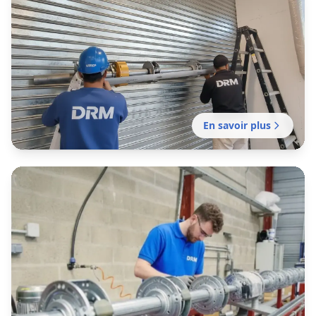
Installation rideau métallique
Monteux
Installation de rideaux métalliques adaptés
aux vitrines avignonnaises, des rues
intra‑muros aux zones commerciales du Grand
Avignon.
En savoir plus
Fabrication rideau métallique