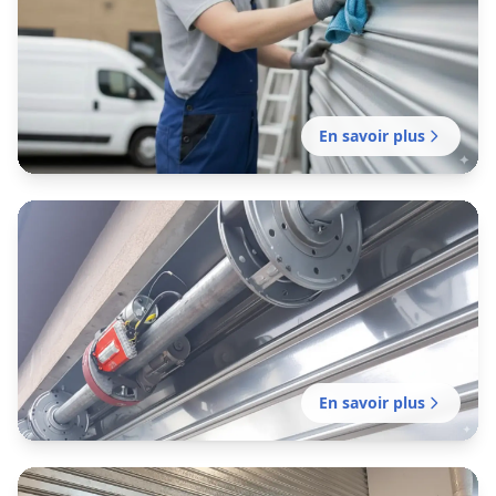
Contrats d’entretien de rideaux métalliques
pensés pour le rythme réel des commerces
d’Avignon et des zones d’activité du Vaucluse.
En savoir plus
Motorisation rideau métallique
Monteux
Motorisation et remplacement de moteurs de
rideaux métalliques pour les commerces
d’Avignon, des rues commerçantes aux zones
d’activité.
En savoir plus