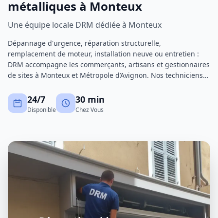
métalliques à Monteux
Une équipe locale DRM dédiée à Monteux
Dépannage d'urgence, réparation structurelle,
remplacement de moteur, installation neuve ou entretien :
DRM accompagne les commerçants, artisans et gestionnaires
de sites à Monteux et Métropole d’Avignon. Nos techniciens
certifiés interviennent avec un stock de pièces important
pour réduire au maximum les immobilisations.
24/7
30 min
Disponible
Chez Vous