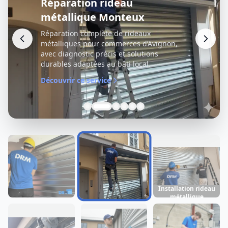
Réparation rideau
métallique Monteux
Réparation complète de rideaux
métalliques pour commerces d’Avignon,
avec diagnostic précis et solutions
durables adaptées au bâti local.
Découvrir ce service
Installation rideau
métallique
Dépannage rideau
Réparation rideau
Monteux
métallique
métallique
Monteux
Monteux