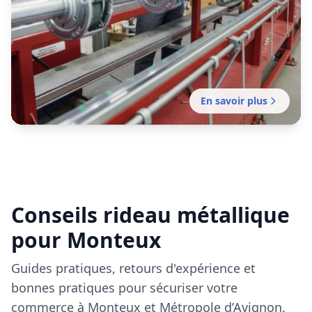
Monteux
Fabrication française de rideaux métalliques
Conseils rideau métallique
sur mesure pensés pour les façades d’Avignon,
entre remparts historiques et zones
pour Monteux
commerciales du Vaucluse.
Guides pratiques, retours d'expérience et
bonnes pratiques pour sécuriser votre
commerce à Monteux et Métropole d’Avignon.
Voir tous nos articles
Installation