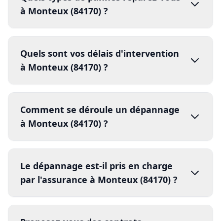
intervention sous 30 minutes
Serrure
forcée
à Monteux (84170) ?
Axe désaxé
jour même
48h
1.
pièces de
Le dépannage est-il pris en charge
rechange
par l'assurance à Monteux (84170) ?
2.
3.
réparation
vandalisme
effraction
Proposez-vous des contrats
dégâts climatiques
assurance
4.
d'entretien pour Monteux (84170) ?
rapport d'intervention
facture détaillée
contrats d'entretien annuels
5.
compte rendu détaillé
80% les risques de panne
Nos autres services à
Monteux