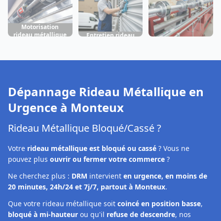
Motorisation
rideau métallique
Entretien rideau
Fabrication rideau
Monteux
métallique
métallique
Monteux
Monteux
Dépannage Rideau Métallique en
Urgence à
Monteux
Rideau Métallique Bloqué/Cassé ?
Votre
rideau métallique est bloqué ou cassé
? Vous ne
pouvez plus
ouvrir ou fermer votre commerce
?
Ne cherchez plus :
DRM
intervient
en urgence, en moins de
20 minutes, 24h/24 et 7j/7, partout à Monteux
.
Que votre rideau métallique soit
coincé en position basse
,
bloqué à mi-hauteur
ou qu'il
refuse de descendre
, nos