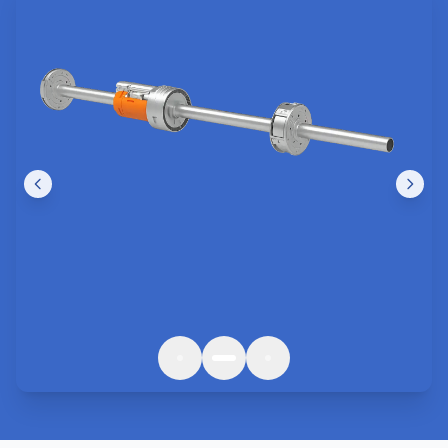
Nos Réalisations
Des interventions de qualité à
Monteux
et
Provence-Alpes-Côte d’Azur