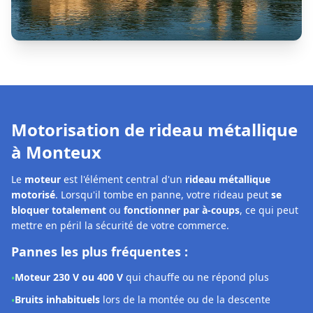
Le
moteur
est l'élément central d'un
rideau métallique
motorisé
. Lorsqu'il tombe en panne, votre rideau peut
se
bloquer totalement
ou
fonctionner par à-coups
, ce qui peut
mettre en péril la sécurité de votre commerce.
Pannes les plus fréquentes :
Moteur 230 V ou 400 V
qui chauffe ou ne répond plus
•
Bruits inhabituels
lors de la montée ou de la descente
•
Boîtier de commande défectueux
ou voyants d'erreur
•
Télécommande ou récepteur radio
qui ne réagit plus
•
Axe désaxé
ou
fins de course déréglés
•
Notre solution à Monteux :
Les techniciens
DRM Monteux
interviennent rapidement
pour
diagnostiquer et réparer la motorisation
de votre
rideau métallique. Selon la panne constatée, nous pouvons :