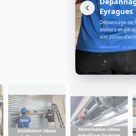
tallique
Réparatio
Eyragues
es pour commerces,
Réparation comp
ra‑muros, des remparts
commerces d’Avi
.
solutions durabl
Découvrir ce serv
Motorisation rideau
Installation rideau
métallique Eyragues