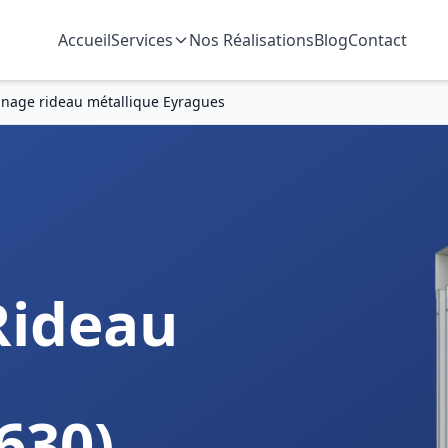
Accueil
Services
Nos Réalisations
Blog
Contact
nage rideau métallique Eyragues
Rideau
630)