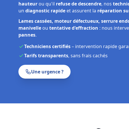
hauteur
ou qu'il
refuse de descendre
, nos
techni
un
diagnostic rapide
et assurent la
réparation su
Lames cassées, moteur défectueux, serrure en
manivelle
ou
tentative d'effraction
: nous interv
pannes
.
Techniciens certifiés
– intervention rapide gara
Tarifs transparents
, sans frais cachés
Une urgence ?