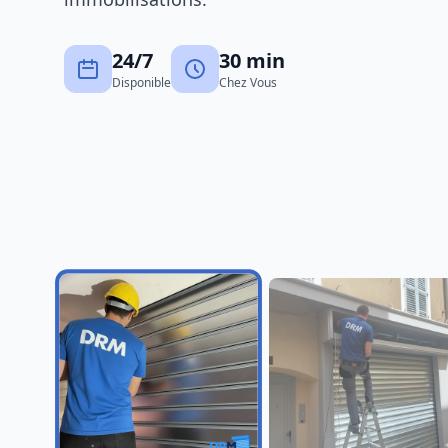
Dépannage rideau mé
Eyragues
24/7
30 min
Dépannage de rideaux métalliqu
Disponible
Chez Vous
ateliers et garages d’Avignon int
aux zones d’activité périphériques
Découvrir ce service