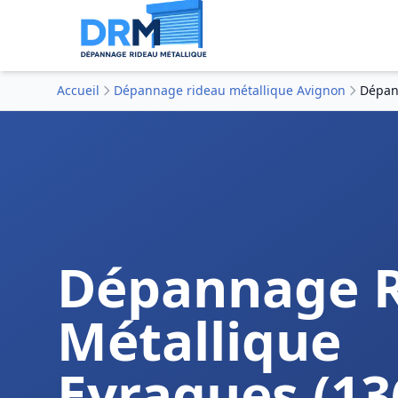
Accueil
Dépannage rideau métallique Avignon
Dépan
Dépannage 
Métallique
Eyragues (13