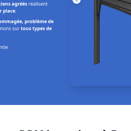
ciens agréés
réalisent
r place
.
dommagée, problème de
enons sur
tous types de
ntie