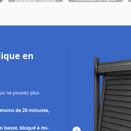
métallique Eyragues
Dépa
ique en
V
us ne pouvez plus
 moins de 20 minutes,
on basse
,
bloqué à mi-