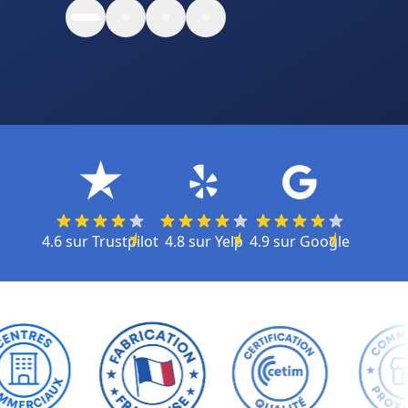
4.6
sur
Trustpilot
4.8
sur
Yelp
4.9
sur
Google