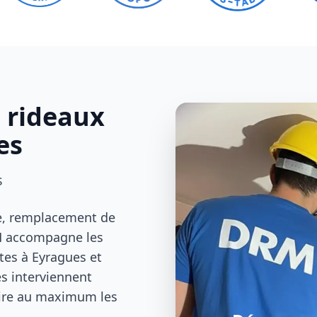
s rideaux
es
s
le, remplacement de
RM accompagne les
tes à Eyragues et
és interviennent
uire au maximum les