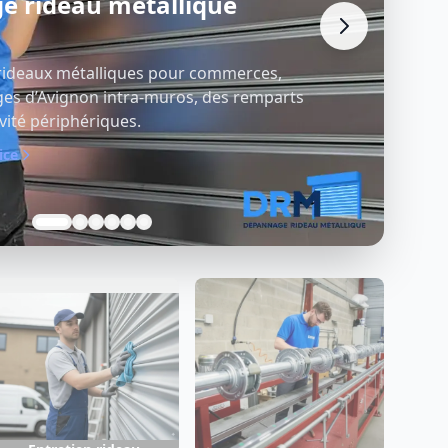
n rideau métallique
lète de rideaux métalliques pour
gnon, avec diagnostic précis et
es adaptées au bâti local.
ice