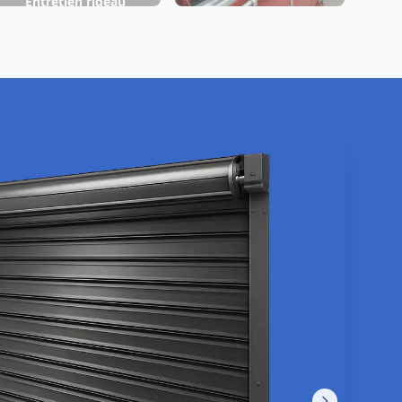
Entretien rideau
Fabrication rideau
métallique Eyragues
métallique Eyragues
nnage rideau métallique
isuel en cours d'intégration
Urgence 24/7 ·
Eyragues