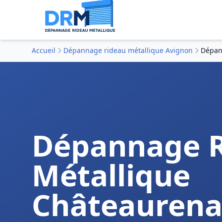
Accueil
Dépannage rideau métallique Avignon
Dépan
Dépannage 
Métallique
Châteaurena