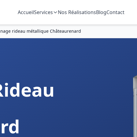
Accueil
Services
Nos Réalisations
Blog
Contact
nage rideau métallique Châteaurenard
Rideau
rd