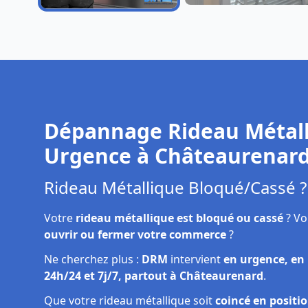
Dépannage rideau
Réparation rideau
métallique
métallique
Châteaurenard
Châteaurenard
Dépannage Rideau Métall
Urgence à
Châteaurenar
Rideau Métallique Bloqué/Cassé ?
Votre
rideau métallique est bloqué ou cassé
? Vo
ouvrir ou fermer votre commerce
?
Ne cherchez plus :
DRM
intervient
en urgence, en
24h/24 et 7j/7, partout à Châteaurenard
.
Que votre rideau métallique soit
coincé en positi