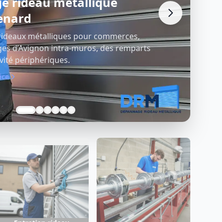
n rideau métallique
enard
lète de rideaux métalliques pour
gnon, avec diagnostic précis et
es adaptées au bâti local.
ice