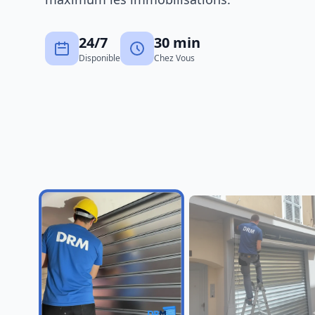
Dépannage rideau mé
Châteaurenard
24/7
30 min
Dépannage de rideaux métalliqu
Disponible
Chez Vous
ateliers et garages d’Avignon int
aux zones d’activité périphériques
Découvrir ce service