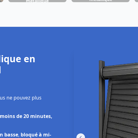
métallique
Châteaurenard
Châteaurenard
Dépa
ique en
V
d
us ne pouvez plus
 moins de 20 minutes,
on basse
,
bloqué à mi-