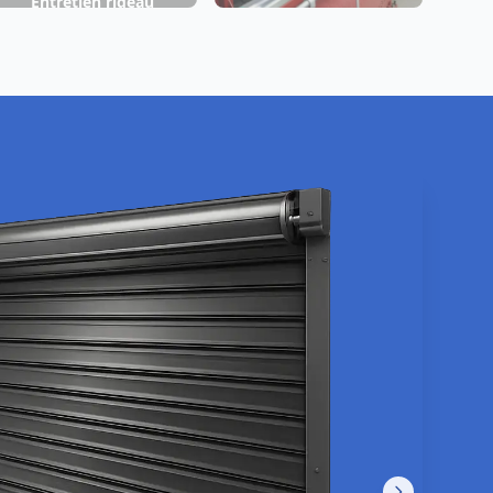
Entretien rideau
Fabrication rideau
métallique
métallique
Châteaurenard
Châteaurenard
nnage rideau métallique
isuel en cours d'intégration
Urgence 24/7 ·
Châteaurenard