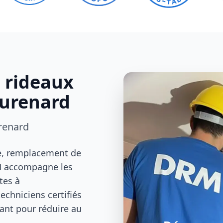
s rideaux
aurenard
renard
le, remplacement de
RM accompagne les
tes à
chniciens certifiés
ant pour réduire au