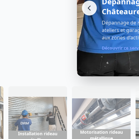
tallique
Réparatio
Châteaur
es pour commerces,
Réparation comp
ra‑muros, des remparts
commerces d’Avi
.
solutions durabl
Découvrir ce serv
Motorisation rideau
Installation rideau
métallique