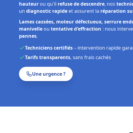
hauteur
ou qu'il
refuse de descendre
, nos
techni
un
diagnostic rapide
et assurent la
réparation su
Lames cassées, moteur défectueux, serrure en
manivelle
ou
tentative d'effraction
: nous interv
pannes
.
Techniciens certifiés
– intervention rapide gara
Tarifs transparents
, sans frais cachés
Une urgence ?