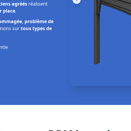
ciens agréés
réalisent
r place
.
dommagée, problème de
enons sur
tous types de
ntie